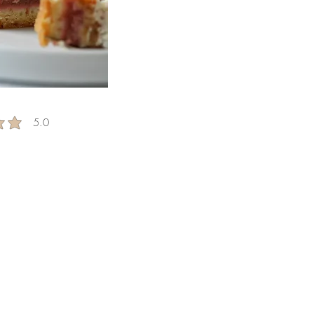
5.0
g is 5 out of 5