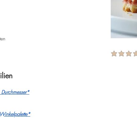
ten
average ratin
ilien
 Durchmesser*
Winkelpalette*