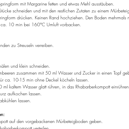
pringform mit Margarine fetten und etwas Mehl ausstäuben.
n Stücke schneiden und mit den restlichen Zutaten zu einem Mürbetei
pringform drücken. Keinen Rand hochziehen. Den Boden mehrmals m
r ca. 10 min bei 160°C Umluft vorbacken.
nden zu Streuseln verreiben.
hälen und klein schneiden.
mbeeren zusammen mit 50 ml Wasser und Zucker in einen Topf ge
e für ca. 10-15 min ohne Deckel köcheln lassen.
0 ml kaltem Wasser glatt rühren, in das Rhabarberkompott einrühre
urz aufkochen lassen.
abkühlen lassen.
en:
pott auf den vorgebackenen Mürbeteigboden geben.
habarberkompott verteilen.