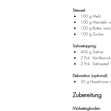
Streusel:
100 g Mehl
100 g Mandeln od
100 g Butter, wei
100 g Zucker
Sahnetopping:
400 g Sahne
2 Pck. Vanillezuck
2 Pck. Sahnesteif
Dekoration (optional):
20 g Haselnüsse o
Zubereitung
Mürbeteigboden: