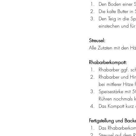
Den Boden einer S
Die kalte Butter i
Den Teig in die S
einstechen und fü
Streusel:
Alle Zutaten mit den Hä
Rhabarberkompott:
Rhabarber ggf. sc
Rhabarber und Hi
bei mittlerer Hitz
Speisestärke mit 5
Rühren nochmals k
Das Kompott kurz 
Fertigstellung und Back
Das Rhabarberkom
Streusel auf dem R