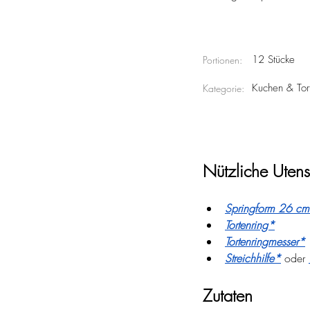
12 Stücke
Portionen:
Kuchen & Tor
Kategorie:
Nützliche Utens
Springform 26 cm
Tortenring*
Tortenringmesser*
Streichhilfe*
 oder 
Zutaten