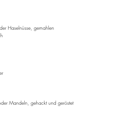
er Haselnüsse, gemahlen
ch
er
der Mandeln, gehackt und geröstet