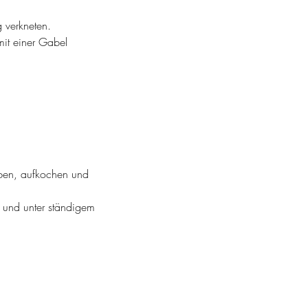
g verkneten.
it einer Gabel 
ben, aufkochen und 
n und unter ständigem 