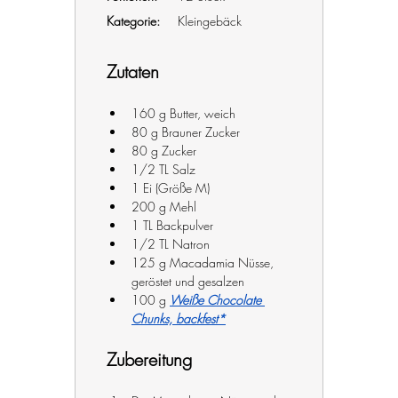
Kategorie:
Kleingebäck
Zutaten
160 g Butter, weich
80 g Brauner Zucker
80 g Zucker
1/2 TL Salz
1 Ei (Größe M)
200 g Mehl
1 TL Backpulver
1/2 TL Natron
125 g Macadamia Nüsse, 
geröstet und gesalzen
100 g 
Weiße Chocolate 
Chunks, backfest*
Zubereitung