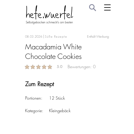
hefe.wuerfel
Selbstgebacken schmeckt's am besten
|
Enthält Werbung
08.03.2026
Süße Rezepte
Macadamia White
Chocolate Cookies
Bewertungen:
0
5.0
average rating is 5 out of 5
Zum Rezept
Portionen:	
12 Stück
Kategorie:	
Kleingebäck