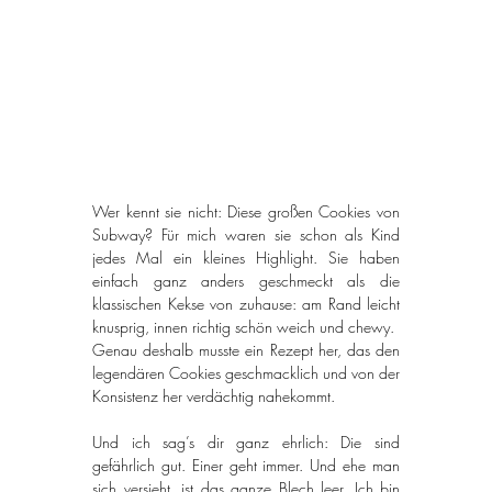
Wer kennt sie nicht: Diese großen Cookies von 
Subway? Für mich waren sie schon als Kind 
jedes Mal ein kleines Highlight. Sie haben 
einfach ganz anders geschmeckt als die 
klassischen Kekse von zuhause: am Rand leicht 
knusprig, innen richtig schön weich und chewy.
Genau deshalb musste ein Rezept her, das den 
legendären Cookies geschmacklich und von der 
Konsistenz her verdächtig nahekommt.
Und ich sag’s dir ganz ehrlich: Die sind 
gefährlich gut. Einer geht immer. Und ehe man 
sich versieht, ist das ganze Blech leer. Ich bin 