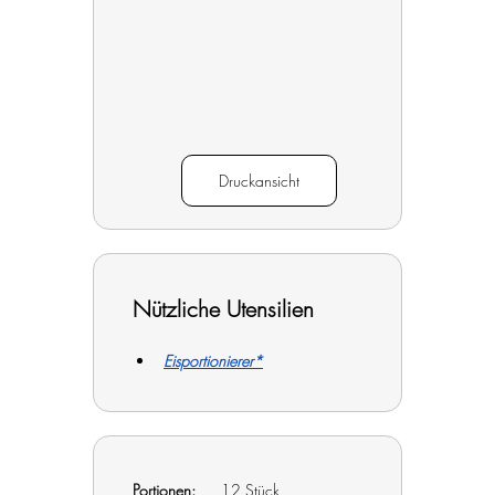
Druckansicht
Nützliche Utensilien
Eisportionierer*
Portionen:
	12 Stück		