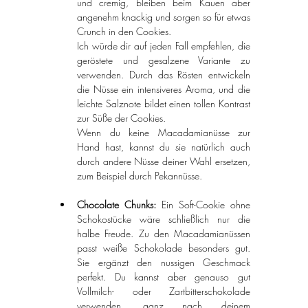
und cremig, bleiben beim Kauen aber 
angenehm knackig und sorgen so für etwas 
Crunch in den Cookies.
Ich würde dir auf jeden Fall empfehlen, die 
geröstete und gesalzene Variante zu 
verwenden. Durch das Rösten entwickeln 
die Nüsse ein intensiveres Aroma, und die 
leichte Salznote bildet einen tollen Kontrast 
zur Süße der Cookies.
Wenn du keine Macadamianüsse zur 
Hand hast, kannst du sie natürlich auch 
durch andere Nüsse deiner Wahl ersetzen, 
zum Beispiel durch Pekannüsse.
Chocolate Chunks: 
Ein Soft-Cookie ohne 
Schokostücke wäre schließlich nur die 
halbe Freude. Zu den Macadamianüssen 
passt weiße Schokolade besonders gut. 
Sie ergänzt den nussigen Geschmack 
perfekt. Du kannst aber genauso gut 
Vollmilch- oder Zartbitterschokolade 
verwenden, ganz nach deinem 