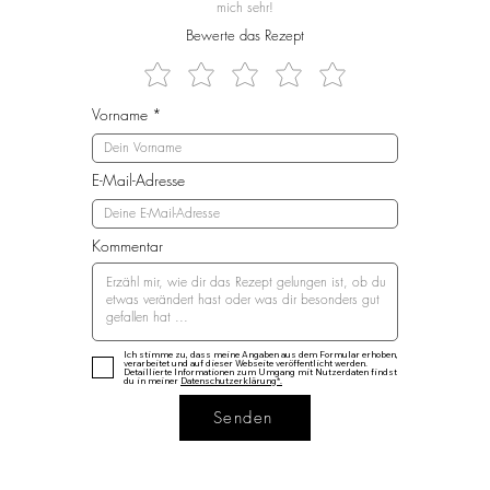
mich sehr!
Bewerte das Rezept
Vorname
E-Mail-Adresse
Kommentar
Ich stimme zu, dass meine Angaben aus dem Formular erhoben,
verarbeitet und auf dieser Webseite veröffentlicht werden.
Detaillierte Informationen zum Umgang mit Nutzerdaten findst
du in meiner
Datenschutzerklärung*.
Senden