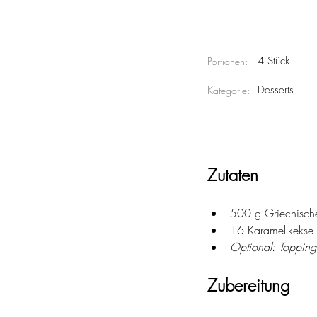
4 Stück
Portionen:
Desserts
Kategorie:
Zutaten
500 g Griechischer
16 Karamellkekse
Optional: Topping
Zubereitung