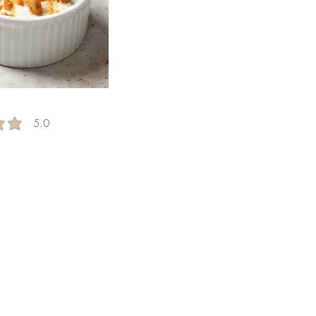
5.0
g is 5 out of 5