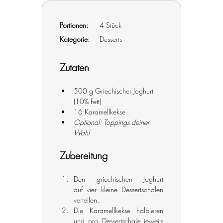
Portionen:
	4 Stück		
Kategorie:
	Desserts
Zutaten
500 g Griechischer Joghurt 
(10% Fett)
16 Karamellkekse
Optional: Toppings deiner 
Wahl
Zubereitung
Den griechischen Joghurt 
auf vier kleine Dessertschalen 
verteilen.
Die Karamellkekse halbieren 
und pro Dessertschale jeweils 