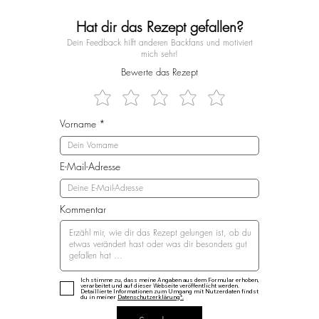
Hat dir das Rezept gefallen?
Dein Feedback hilft anderen Backfans und motiviert
mich sehr!
Bewerte das Rezept
Vorname
E-Mail-Adresse
Kommentar
Ich stimme zu, dass meine Angaben aus dem Formular erhoben,
verarbeitet und auf dieser Webseite veröffentlicht werden.
Detaillierte Informationen zum Umgang mit Nutzerdaten findst
du in meiner
Datenschutzerklärung*.