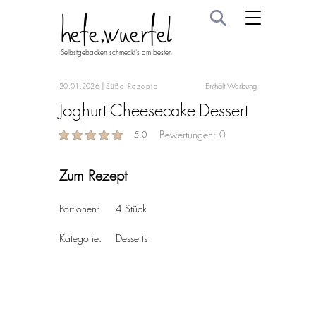
hefe.wuerfel
Selbstgebacken schmeckt's am besten
|
Enthält Werbung
20.01.2026
Süße Rezepte
Joghurt-Cheesecake-Dessert
Bewertungen:
0
5.0
average rating is 5 out of 5
Zum Rezept
Portionen:	
4 Stück
Kategorie:	Desserts