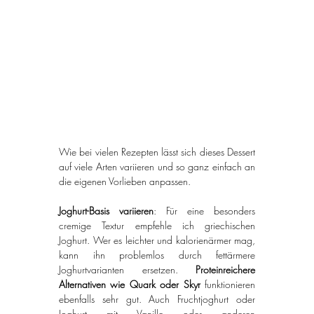
Wie bei vielen Rezepten lässt sich dieses Dessert 
auf viele Arten variieren und so ganz einfach an 
die eigenen Vorlieben anpassen.
Joghurt-Basis variieren
: Für eine besonders 
cremige Textur empfehle ich griechischen 
Joghurt. Wer es leichter und kalorienärmer mag, 
kann ihn problemlos durch fettärmere 
Joghurtvarianten ersetzen. 
Proteinreichere 
Alternativen wie Quark oder Skyr
 funktionieren 
ebenfalls sehr gut. Auch Fruchtjoghurt oder 
Joghurt mit Vanille oder anderen 