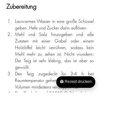
Zubereitung
Lauwarmes Wasser in eine große Schüssel 
geben. Hefe und Zucker darin auflösen.
Mehl und Salz hinzugeben und alle 
Zutaten mit einer Gabel oder einem 
Holzlöffel leicht verrühren, sodass kein 
Mehl mehr zu sehen ist. Nicht wundern: 
Der Teig ist sehr klebrig, das ist aber so 
gewollt.
Den Teig zugedeckt für 3-4 h bei 
Raumtemperatur gehen lassen, bis sich sein 
🖨 Rezept drucken
Volumen mindestens verdoppelt hat. 
Den Backofen auf 250°C O/U vorheizen. 
In den Ofen eine hitzebeständige Schüssel 
(z.B. aus Edelstahl) oder einen Topf mit 
ausreichend Wasser stellen, das dann 
verdampfen soll.
Eine ordentliche Menge Mehl (hier nicht 
sparen) auf die Arbeitsfläche geben und 
den Teig vorsichtig darauf schütten.