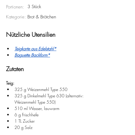
3 Stück
Portionen:
Kategorie:
Brot & Brötchen
Nützliche Utensilien
Teigkarte aus Edelstahl*
Baguette Backform*
Zutaten
Teig:
325 g Weizenmehl Type 550
325 g Dinkelmehl Type 630 (alternativ: 
Weizenmehl Type 550)
510 ml Wasser, lauwarm
6 g Frischhefe
1 TL Zucker
20 g Salz