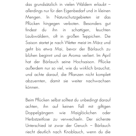
das grundsätzlich in vielen Wäldern erlaubt – 
allerdings nur für den Eigenbedarf und in kleinen 
Mengen. In Naturschutzgebieten ist das 
Pflücken hingegen verboten. Besonders gut 
findest du ihn in schattigen, feuchten 
Laubwäldern, oft in großen Teppichen. Die 
Saison startet je nach Wetter meist im März und 
geht bis etwa Mai, bevor der Bärlauch zu 
blühen beginnt und an Aroma verliert. Im April 
hat der Bärlauch seine Hochsaison. Pflücke 
außerdem nur so viel, wie du wirklich brauchst, 
und achte darauf, die Pflanzen nicht komplett 
abzuernten, damit sie weiter nachwachsen 
können.
Beim Pflücken selbst solltest du unbedingt darauf 
achten, ihn auf keinen Fall mit giftigen 
Doppelgängern wie Maiglöckchen oder 
Herbstzeitlose zu verwechseln. Der sicherste 
Unterschied ist zwar der Geruch – Bärlauch 
riecht deutlich nach Knoblauch, wenn du die 