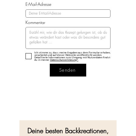
E-Mail-Adresse
Kommentar
Ich stimme zu, dass meine Angaben aus dem Formular erhoben,
verarbeitet und auf dieser Webseite veröffentlicht werden.
Detaillierte Informationen zum Umgang mit Nutzerdaten findst
du in meiner
Datenschutzerklärung*.
Senden
Deine besten Backkreationen,