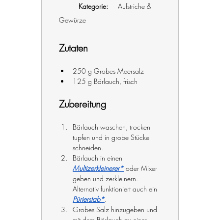
Kategorie:
	Aufstriche & 
Gewürze
Zutaten
250 g Grobes Meersalz
125 g Bärlauch, frisch
Zubereitung
Bärlauch waschen, trocken 
tupfen und in grobe Stücke 
schneiden.
Bärlauch in einen 
Multizerkleinerer*
 oder Mixer 
geben und zerkleinern. 
Alternativ funktioniert auch ein 
Pürierstab*
.
Grobes Salz hinzugeben und 
mit dem Bärlauch zu einer 