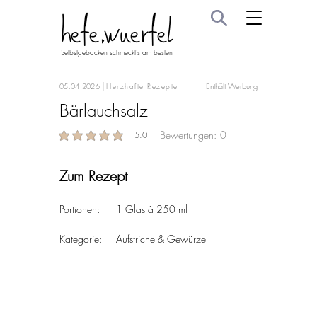
hefe.wuerfel
Selbstgebacken schmeckt's am besten
|
Enthält Werbung
05.04.2026
Herzhafte Rezepte
Bärlauchsalz
Bewertungen:
0
5.0
average rating is 5 out of 5
Zum Rezept
Portionen:	
1 Glas à 250 ml
Kategorie:	Aufstriche & Gewürze