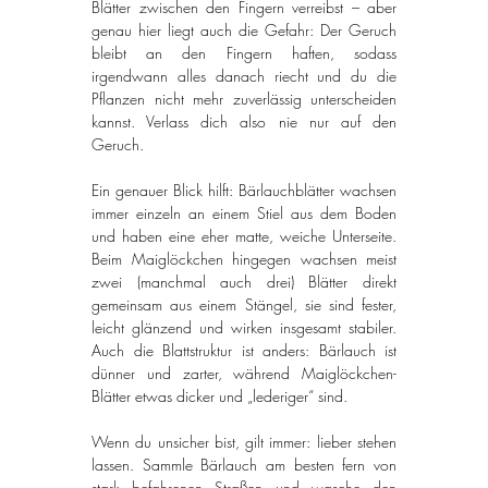
Blätter zwischen den Fingern verreibst – aber 
genau hier liegt auch die Gefahr: Der Geruch 
bleibt an den Fingern haften, sodass 
irgendwann alles danach riecht und du die 
Pflanzen nicht mehr zuverlässig unterscheiden 
kannst. Verlass dich also nie nur auf den 
Geruch.
Ein genauer Blick hilft: Bärlauchblätter wachsen 
immer einzeln an einem Stiel aus dem Boden 
und haben eine eher matte, weiche Unterseite. 
Beim Maiglöckchen hingegen wachsen meist 
zwei (manchmal auch drei) Blätter direkt 
gemeinsam aus einem Stängel, sie sind fester, 
leicht glänzend und wirken insgesamt stabiler. 
Auch die Blattstruktur ist anders: Bärlauch ist 
dünner und zarter, während Maiglöckchen-
Blätter etwas dicker und „lederiger“ sind.
Wenn du unsicher bist, gilt immer: lieber stehen 
lassen. Sammle Bärlauch am besten fern von 
stark befahrenen Straßen und wasche den 