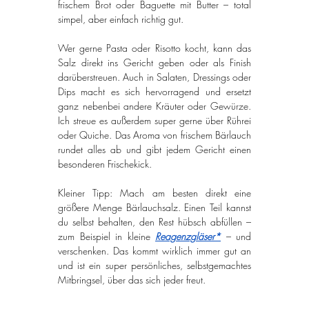
frischem Brot oder Baguette mit Butter – total 
simpel, aber einfach richtig gut.
Wer gerne Pasta oder Risotto kocht, kann das 
Salz direkt ins Gericht geben oder als Finish 
darüberstreuen. Auch in Salaten, Dressings oder 
Dips macht es sich hervorragend und ersetzt 
ganz nebenbei andere Kräuter oder Gewürze. 
Ich streue es außerdem super gerne über Rührei 
oder Quiche. Das Aroma von frischem Bärlauch 
rundet alles ab und gibt jedem Gericht einen 
besonderen Frischekick.
Kleiner Tipp: Mach am besten direkt eine 
größere Menge Bärlauchsalz. Einen Teil kannst 
du selbst behalten, den Rest hübsch abfüllen – 
zum Beispiel in kleine 
Reagenzgläser*
 – und 
verschenken. Das kommt wirklich immer gut an 
und ist ein super persönliches, selbstgemachtes 
Mitbringsel, über das sich jeder freut.