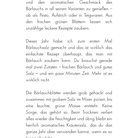
und den aromatischen Geschmack des 
Bärlauchs in all seinen Varianten zu genießen – 
ob als Pesto, Aufstrich oder in Teigwaren. Aus 
den frischen grünen Blättern lassen sich 
unzählige leckere Rezepte zaubern.
Dieses Jahr habe ich zum ersten Mal 
Bärlauchsalz gemacht und das ist wirklich das 
einfachste Rezept überhaupt, das man mit 
Bärlauch zaubern kann. Du brauchst gerade 
mal zwei Zutaten – frischen Bärlauch und gutes 
Salz – und ein paar Minuten Zeit. Mehr ist es 
wirklich nicht.
Die Bärlauchblätter werden grob gehackt und 
zusammen mit grobem Salz im Mixer püriert, bis 
eine feuchte, grüne Masse entsteht. Keine 
Sorge, das gehört so. Beim Trocknen verliert 
alles wieder die Feuchtigkeit und übrig bleibt ein 
herrlich aromatisches Kräutersalz, das du das 
ganze Jahr über verwenden kannst, wenn es so 
lange überlebt.