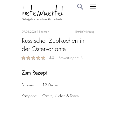
hefe.wuerfel
Selbstgebacken schmeckt's am besten
|
Enthält Werbung
29.03.2026
Themen
Russischer Zupfkuchen in
der Ostervariante
Bewertungen:
3
5.0
average rating is 5 out of 5
Zum Rezept
Portionen:	
12 Stücke
Kategorie:	
Ostern, Kuchen & Torten