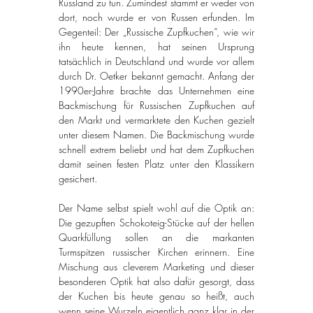
Russland zu tun. Zumindest stammt er weder von 
dort, noch wurde er von Russen erfunden. Im 
Gegenteil: Der „Russische Zupfkuchen“, wie wir 
ihn heute kennen, hat seinen Ursprung 
tatsächlich in Deutschland und wurde vor allem 
durch 
Dr. Oetker
 bekannt gemacht. Anfang der 
1990er-Jahre brachte das Unternehmen eine 
Backmischung für Russischen Zupfkuchen auf 
den Markt und vermarktete den Kuchen gezielt 
unter diesem Namen. Die Backmischung wurde 
schnell extrem beliebt und hat dem Zupfkuchen 
damit seinen festen Platz unter den Klassikern 
gesichert.
Der Name selbst spielt wohl auf die Optik an: 
Die gezupften Schokoteig-Stücke auf der hellen 
Quarkfüllung sollen an die markanten 
Turmspitzen russischer Kirchen erinnern. Eine 
Mischung aus cleverem Marketing und dieser 
besonderen Optik hat also dafür gesorgt, dass 
der Kuchen bis heute genau so heißt, auch 
wenn seine Wurzeln eigentlich ganz klar in der 