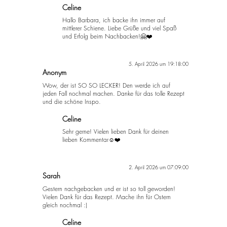
Celine
Hallo Barbara, ich backe ihn immer auf
mittlerer Schiene. Liebe Grüße und viel Spaß
und Erfolg beim Nachbacken!🤗❤️
5. April 2026 um 19:18:00
Anonym
Wow, der ist SO SO LECKER! Den werde ich auf
jeden Fall nochmal machen. Danke für das tolle Rezept
und die schöne Inspo.
Celine
Sehr gerne! Vielen lieben Dank für deinen
lieben Kommentar☺️❤️
2. April 2026 um 07:09:00
Sarah
Gestern nachgebacken und er ist so toll geworden!
Vielen Dank für das Rezept. Mache ihn für Ostern
gleich nochmal :)
Celine