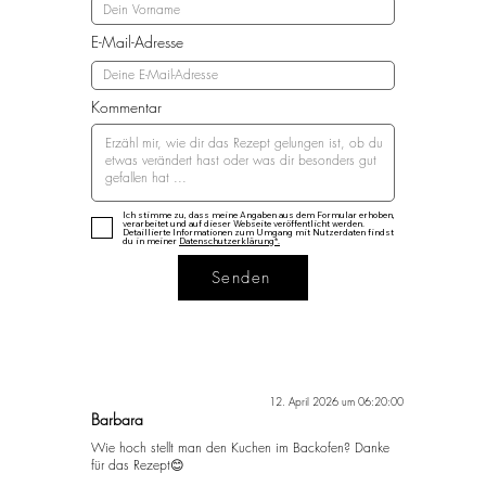
E-Mail-Adresse
Kommentar
Ich stimme zu, dass meine Angaben aus dem Formular erhoben,
verarbeitet und auf dieser Webseite veröffentlicht werden.
Detaillierte Informationen zum Umgang mit Nutzerdaten findst
du in meiner
Datenschutzerklärung*.
Senden
12. April 2026 um 06:20:00
Barbara
Wie hoch stellt man den Kuchen im Backofen? Danke
für das Rezept😊