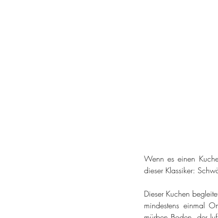
Wenn es einen Kuchen g
dieser Klassiker: Sch
Dieser Kuchen begleite
mindestens einmal O
mürben Boden, der luft