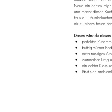
Neue ein echtes Highl
und macht diesen Kuch
Falls du Träubleskuchen
dir zu einem festen Bes
Darum wirst du diesen 
perfektes Zusamme
buttrig-mürber Bode
extra nussiges Ar
wunderbar luftig u
ein echter Klassik
lässt sich proble