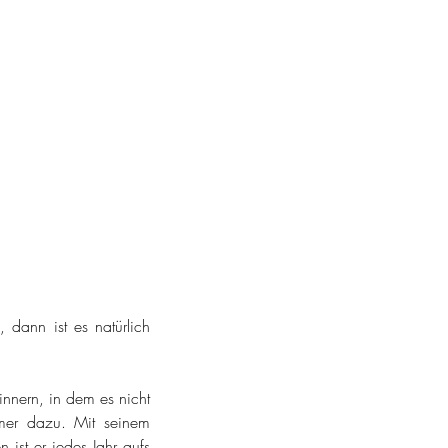
dann ist es natürlich 
nnern, in dem es nicht 
er dazu. Mit seinem 
ist er jedes Jahr aufs 