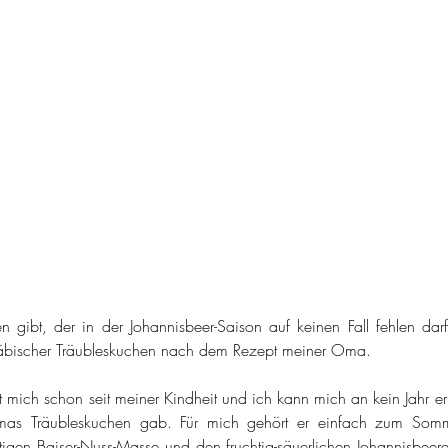
ibt, der in der Johannisbeer-Saison auf keinen Fall fehlen darf, 
wäbischer Träubleskuchen nach dem Rezept meiner Oma.
t mich schon seit meiner Kindheit und ich kann mich an kein Jahr eri
mas Träubleskuchen gab. Für mich gehört er einfach zum Somm
igen Baiser-Nuss-Masse und den fruchtig-säuerlichen Johannisbeeren 