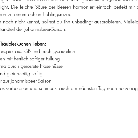
ight. Die leichte Säure der Beeren harmoniert einfach perfekt mit
en zu einem echten Lieblingsrezept.
 noch nicht kennst, solltest du ihn unbedingt ausprobieren. Vielleic
tandteil der Johannisbeer-Saison.
Träubleskuchen lieben:
nspiel aus süß und fruchtig-säuerlich
n mit herrlich saftiger Füllung
oma durch geröstete Haselnüsse
nd gleichzeitig saftig
er zur Johannisbeer-Saison
mlos vorbereiten und schmeckt auch am nächsten Tag noch hervorra