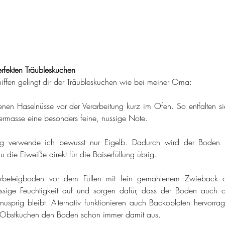
rfekten Träubleskuchen
niffen gelingt dir der Träubleskuchen wie bei meiner Oma:
nen Haselnüsse vor der Verarbeitung kurz im Ofen. So entfalten sie
sermasse eine besonders feine, nussige Note.
ig verwende ich bewusst nur Eigelb. Dadurch wird der Boden 
du die Eiweiße direkt für die Baiserfüllung übrig.
beteigboden vor dem Füllen mit fein gemahlenem Zwieback oder
sige Feuchtigkeit auf und sorgen dafür, dass der Boden auch 
 knusprig bleibt. Alternativ funktionieren auch Backoblaten hervor
en Obstkuchen den Boden schon immer damit aus.