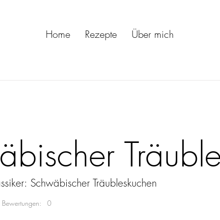
Home
Rezepte
Über mich
bischer Träubl
siker: Schwäbischer Träubleskuchen
Bewertungen:
0
of 5