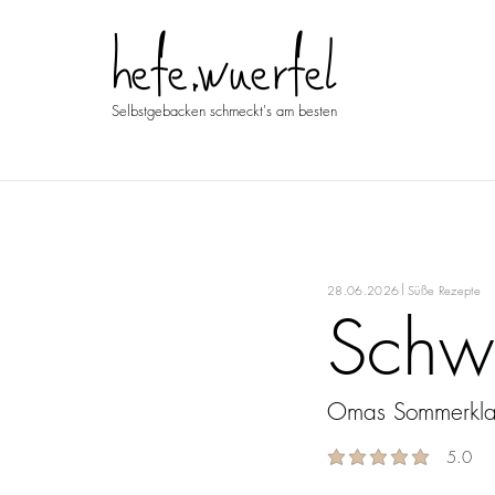
hefe.wuerfel
Selbstgebacken schmeckt's am besten
|
28.06.2026
Süße Rezepte
Schwä
Omas Sommerklas
5.0
average rating is 5 out 