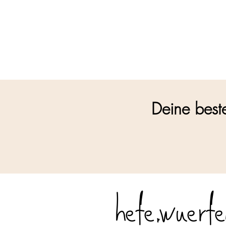
Deine best
hefe.wuerfe