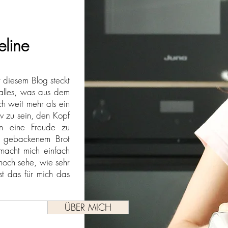
eline
r diesem Blog steckt
 alles, was aus dem
h weit mehr als ein
iv zu sein, den Kopf
n eine Freude zu
h gebackenem Brot
macht mich einfach
noch sehe, wie sehr
st das für mich das
ÜBER MICH